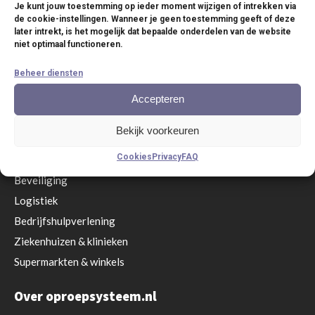
Accessoires
Je kunt jouw toestemming op ieder moment wijzigen of intrekken via
de cookie-instellingen. Wanneer je geen toestemming geeft of deze
Service anno nu
later intrekt, is het mogelijk dat bepaalde onderdelen van de website
niet optimaal functioneren.
Branches
Beheer diensten
Restaurant
& Terrassen
Accepteren
Eetgelegenheden & zelfbedieningsrestaurants
Bekijk voorkeuren
Hotels & Resorts
Cookies
Privacy
FAQ
Wellness & Spa’s
Beveiliging
Logistiek
Bedrijfshulpverlening
Ziekenhuizen & klinieken
Supermarkten & winkels
Over oproepsysteem.nl