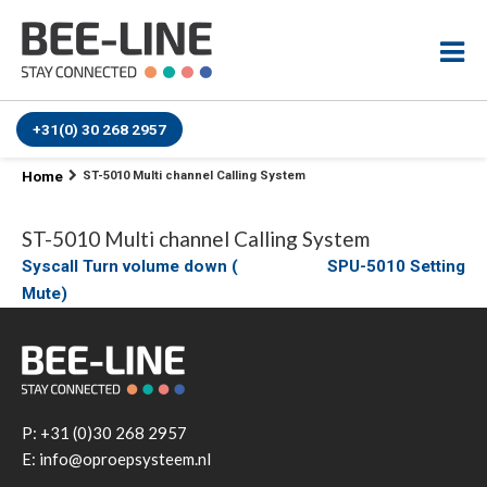
+31(0) 30 268 2957
Home
ST-5010 Multi channel Calling System
ST-5010 Multi channel Calling System
Bericht
Syscall Turn volume down (
SPU-5010 Setting
Mute)
navigatie
P:
+31 (0)30 268 2957
E: info@oproepsysteem.nl