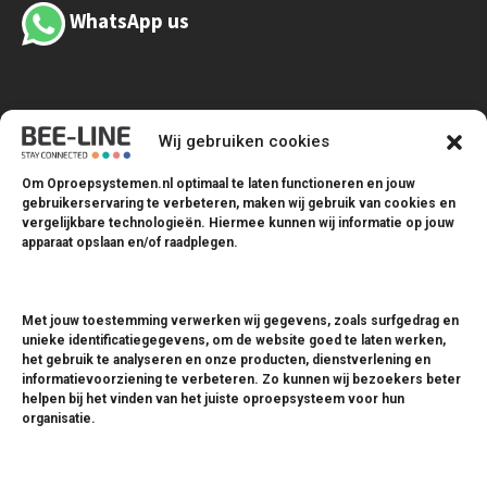
WhatsApp us
Wij gebruiken cookies
Om Oproepsystemen.nl optimaal te laten functioneren en jouw
gebruikerservaring te verbeteren, maken wij gebruik van cookies en
Oproepsystemen
vergelijkbare technologieën. Hiermee kunnen wij informatie op jouw
apparaat opslaan en/of raadplegen.
Coastersystemen
Drukknopsystemen
Met jouw toestemming verwerken wij gegevens, zoals surfgedrag en
Zendmodules
unieke identificatiegegevens, om de website goed te laten werken,
het gebruik te analyseren en onze producten, dienstverlening en
Ontvangers
informatievoorziening te verbeteren. Zo kunnen wij bezoekers beter
helpen bij het vinden van het juiste oproepsysteem voor hun
Pagers
organisatie.
Versterkers
Software