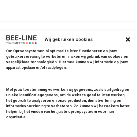
Wij gebruiken cookies
Om Oproepsystemen.nl optimaal te laten functioneren en jouw
Situatie: De klant roept de medewerker op
gebruikerservaring te verbeteren, maken wij gebruik van cookies en
Heeft een klant hulp nodig van een van jouw
vergelijkbare technologieën. Hiermee kunnen wij informatie op jouw
medewerkers? Roepen en zwaaien is verleden tijd; een
apparaat opslaan en/of raadplegen.
oproepsysteem is de bewezen nieuwe oplossing. Wij
adviseren dan ook een van de volgende producten:
Met jouw toestemming verwerken wij gegevens, zoals surfgedrag en
unieke identificatiegegevens, om de website goed te laten werken,
ST-100 1 Button Bell
het gebruik te analyseren en onze producten, dienstverlening en
ST-900 1 Button Bell
informatievoorziening te verbeteren. Zo kunnen wij bezoekers beter
helpen bij het vinden van het juiste oproepsysteem voor hun
SB-700 Direct Pager
organisatie.
SR-A330