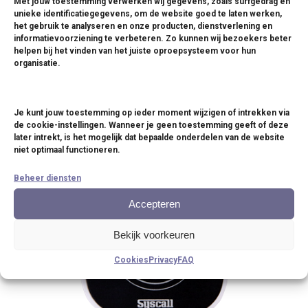
Met jouw toestemming verwerken wij gegevens, zoals surfgedrag en
[ST-800_3B] 3 BUTTON BELL
unieke identificatiegegevens, om de website goed te laten werken,
het gebruik te analyseren en onze producten, dienstverlening en
informatievoorziening te verbeteren. Zo kunnen wij bezoekers beter
Drie afzonderlijke functies (CALL, BILL, CLEAR) Door de
helpen bij het vinden van het juiste oproepsysteem voor hun
organisatie.
matglans afwerking, een extra premium uitstr...
Je kunt jouw toestemming op ieder moment wijzigen of intrekken via
de cookie-instellingen. Wanneer je geen toestemming geeft of deze
later intrekt, is het mogelijk dat bepaalde onderdelen van de website
niet optimaal functioneren.
Beheer diensten
Accepteren
Bekijk voorkeuren
Cookies
Privacy
FAQ