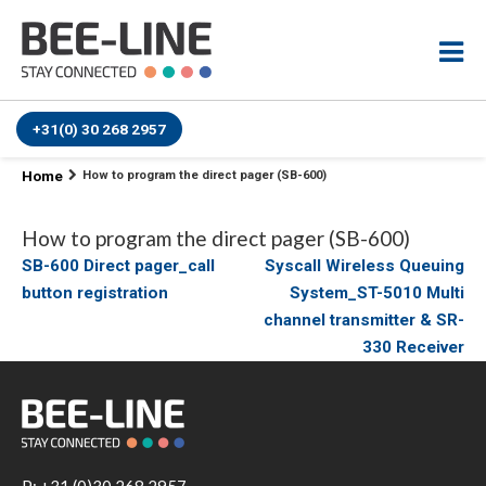
+31(0) 30 268 2957
Home
How to program the direct pager (SB-600)
How to program the direct pager (SB-600)
Bericht
SB-600 Direct pager_call
Syscall Wireless Queuing
button registration
System_ST-5010 Multi
navigatie
channel transmitter & SR-
330 Receiver
P:
+31 (0)30 268 2957