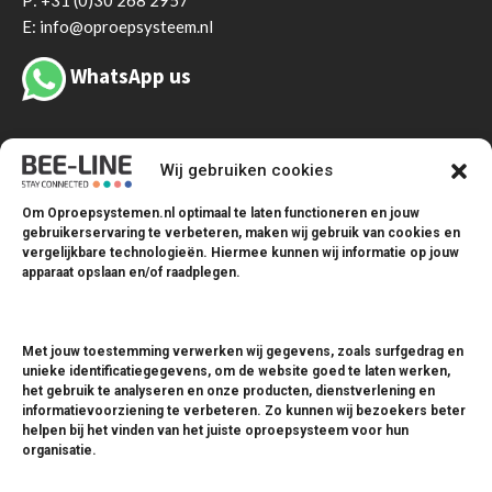
E: info@oproepsysteem.nl
WhatsApp us
Wij gebruiken cookies
Om Oproepsystemen.nl optimaal te laten functioneren en jouw
gebruikerservaring te verbeteren, maken wij gebruik van cookies en
vergelijkbare technologieën. Hiermee kunnen wij informatie op jouw
Oproepsystemen
apparaat opslaan en/of raadplegen.
Coastersystemen
Met jouw toestemming verwerken wij gegevens, zoals surfgedrag en
Drukknopsystemen
unieke identificatiegegevens, om de website goed te laten werken,
het gebruik te analyseren en onze producten, dienstverlening en
Zendmodules
informatievoorziening te verbeteren. Zo kunnen wij bezoekers beter
Ontvangers
helpen bij het vinden van het juiste oproepsysteem voor hun
organisatie.
Pagers