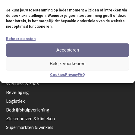
Versterkers
Software
Je kunt jouw toestemming op ieder moment wijzigen of intrekken via
de cookie-instellingen. Wanneer je geen toestemming geeft of deze
Accessoires
later intrekt, is het mogelijk dat bepaalde onderdelen van de website
Service anno nu
niet optimaal functioneren.
Beheer diensten
Branches
Accepteren
Restaurant
& Terrassen
Bekijk voorkeuren
Eetgelegenheden & zelfbedieningsrestaurants
Hotels & Resorts
Cookies
Privacy
FAQ
Wellness & Spa’s
Beveiliging
Logistiek
Bedrijfshulpverlening
Ziekenhuizen & klinieken
Supermarkten & winkels