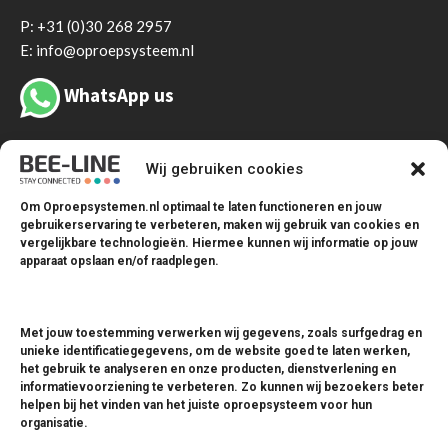
P:
+31 (0)30 268 2957
E: info@oproepsysteem.nl
WhatsApp us
Wij gebruiken cookies
Om Oproepsystemen.nl optimaal te laten functioneren en jouw
gebruikerservaring te verbeteren, maken wij gebruik van cookies en
vergelijkbare technologieën. Hiermee kunnen wij informatie op jouw
apparaat opslaan en/of raadplegen.
Oproepsystemen
Coastersystemen
Met jouw toestemming verwerken wij gegevens, zoals surfgedrag en
unieke identificatiegegevens, om de website goed te laten werken,
Drukknopsystemen
het gebruik te analyseren en onze producten, dienstverlening en
Zendmodules
informatievoorziening te verbeteren. Zo kunnen wij bezoekers beter
helpen bij het vinden van het juiste oproepsysteem voor hun
Ontvangers
organisatie.
Pagers