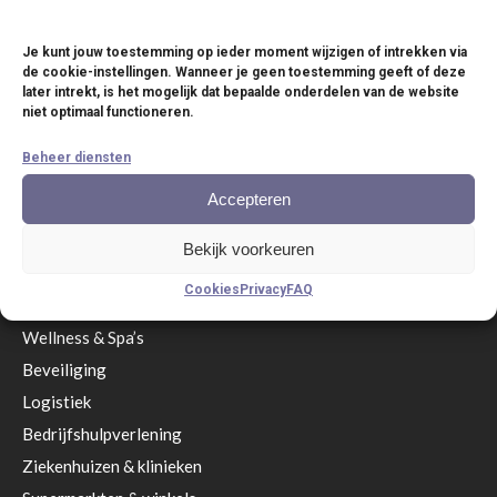
Versterkers
Je kunt jouw toestemming op ieder moment wijzigen of intrekken via
Software
de cookie-instellingen. Wanneer je geen toestemming geeft of deze
later intrekt, is het mogelijk dat bepaalde onderdelen van de website
Accessoires
niet optimaal functioneren.
Service anno nu
Beheer diensten
Branches
Accepteren
Restaurant
& Terrassen
Bekijk voorkeuren
Eetgelegenheden & zelfbedieningsrestaurants
Cookies
Privacy
FAQ
Hotels & Resorts
Wellness & Spa’s
Beveiliging
Logistiek
Bedrijfshulpverlening
Ziekenhuizen & klinieken