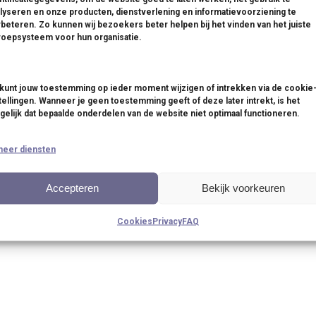
zelfbedieningsrestaurants
s
lyseren en onze producten, dienstverlening en informatievoorziening te
Hotels & Resorts
beteren. Zo kunnen wij bezoekers beter helpen bij het vinden van het juiste
oepsysteem voor hun organisatie.
Wellness & Spa’s
Beveiliging
Logistiek
kunt jouw toestemming op ieder moment wijzigen of intrekken via de cookie
tellingen. Wanneer je geen toestemming geeft of deze later intrekt, is het
Bedrijfshulpverlening
elijk dat bepaalde onderdelen van de website niet optimaal functioneren.
Ziekenhuizen & klinieken
o nu
Supermarkten & winkels
heer diensten
Accepteren
Bekijk voorkeuren
Cookies
Privacy
FAQ