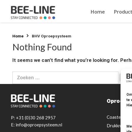
Home
Produc
Home
BHV Oproepsysteem
Nothing Found
It seems we can’t find what you’re looking for. Per
Zoeken
naar:
Om 
Oproeps
te 
Hie
Coastersyst
P:
+31 (0)30 268 2957
E: info@oproepsysteem.nl
Drukknopsy
Met
ide