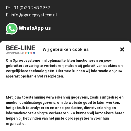
P:
+31 (0)30 268 2957
E: info@oproepsysteem.nl
WhatsApp us
Wij gebruiken cookies
Om Oproepsystemen.nl optimaal te laten functioneren en jouw
gebruikerservaring te verbeteren, maken wij gebruik van cookies en
vergelijkbare technologieën. Hiermee kunnen wij informatie op jouw
apparaat opslaan en/of raadplegen.
Oproepsystemen
Coastersystemen
Met jouw toestemming verwerken wij gegevens, zoals surfgedrag en
unieke identificatiegegevens, om de website goed te laten werken,
Drukknopsystemen
het gebruik te analyseren en onze producten, dienstverlening en
Zendmodules
informatievoorziening te verbeteren. Zo kunnen wij bezoekers beter
helpen bij het vinden van het juiste oproepsysteem voor hun
Ontvangers
organisatie.
Pagers