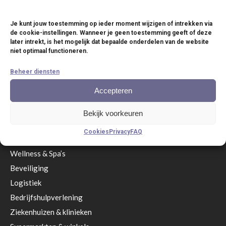
Versterkers
Je kunt jouw toestemming op ieder moment wijzigen of intrekken via
Software
de cookie-instellingen. Wanneer je geen toestemming geeft of deze
later intrekt, is het mogelijk dat bepaalde onderdelen van de website
Accessoires
niet optimaal functioneren.
Service anno nu
Beheer diensten
Branches
Accepteren
Restaurant
& Terrassen
Bekijk voorkeuren
Eetgelegenheden & zelfbedieningsrestaurants
Cookies
Privacy
FAQ
Hotels & Resorts
Wellness & Spa’s
Beveiliging
Logistiek
Bedrijfshulpverlening
Ziekenhuizen & klinieken