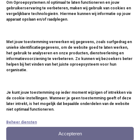
Om Oproepsystemen.nl optimaal te laten functioneren en jouw
gebruikerservaring te verbeteren, maken wij gebruik van cookies en
vergelijkbare technologieën. Hiermee kunnen wij informatie op jouw
apparaat opslaan en/of raadplegen.
P:
+31 (0)30 268 2957
E: info@oproepsysteem.nl
Met jouw toestemming verwerken wij gegevens, zoals surfgedrag en
WhatsApp us
unieke identificatiegegevens, om de website goed te laten werken,
het gebruik te analyseren en onze producten, dienstverlening en
informatievoorziening te verbeteren. Zo kunnen wij bezoekers beter
helpen bij het vinden van het juiste oproepsysteem voor hun
organisatie.
Je kunt jouw toestemming op ieder moment wijzigen of intrekken via
de cookie-instellingen. Wanneer je geen toestemming geeft of deze
Oproepsystemen
later intrekt, is het mogelijk dat bepaalde onderdelen van de website
niet optimaal functioneren.
Coastersystemen
Beheer diensten
Drukknopsystemen
Accepteren
Zendmodules