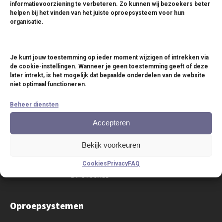
informatievoorziening te verbeteren. Zo kunnen wij bezoekers beter
helpen bij het vinden van het juiste oproepsysteem voor hun
organisatie.
Je kunt jouw toestemming op ieder moment wijzigen of intrekken via
de cookie-instellingen. Wanneer je geen toestemming geeft of deze
later intrekt, is het mogelijk dat bepaalde onderdelen van de website
P:
+31 (0)30 268 2957
niet optimaal functioneren.
E: info@oproepsysteem.nl
Beheer diensten
WhatsApp us
Accepteren
Bekijk voorkeuren
Cookies
Privacy
FAQ
Oproepsystemen