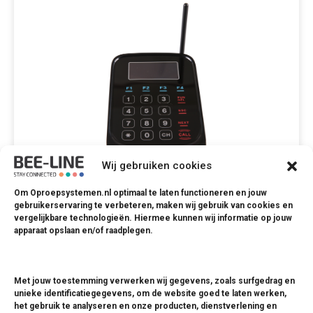
Wij gebruiken cookies
Om Oproepsystemen.nl optimaal te laten functioneren en jouw
[ST-5010] Zendmodule voor notificatie via
gebruikerservaring te verbeteren, maken wij gebruik van cookies en
display
vergelijkbare technologieën. Hiermee kunnen wij informatie op jouw
apparaat opslaan en/of raadplegen.
Oproepsysteem voor het projecteren van
nummers via displays
Met jouw toestemming verwerken wij gegevens, zoals surfgedrag en
unieke identificatiegegevens, om de website goed te laten werken,
Lees meer
het gebruik te analyseren en onze producten, dienstverlening en