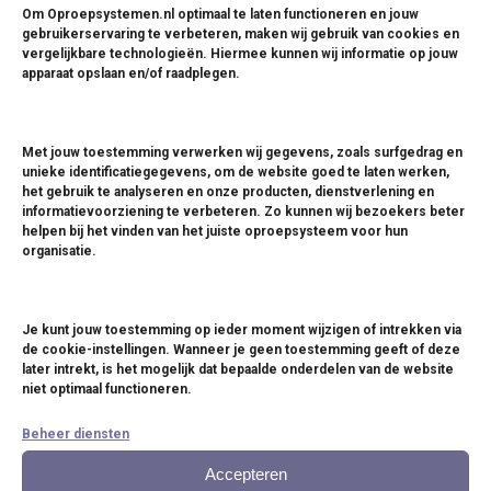
Om Oproepsystemen.nl optimaal te laten functioneren en jouw
gebruikerservaring te verbeteren, maken wij gebruik van cookies en
vergelijkbare technologieën. Hiermee kunnen wij informatie op jouw
apparaat opslaan en/of raadplegen.
P:
+31 (0)30 268 2957
E: info@oproepsysteem.nl
Met jouw toestemming verwerken wij gegevens, zoals surfgedrag en
WhatsApp us
unieke identificatiegegevens, om de website goed te laten werken,
het gebruik te analyseren en onze producten, dienstverlening en
informatievoorziening te verbeteren. Zo kunnen wij bezoekers beter
helpen bij het vinden van het juiste oproepsysteem voor hun
organisatie.
Je kunt jouw toestemming op ieder moment wijzigen of intrekken via
de cookie-instellingen. Wanneer je geen toestemming geeft of deze
Oproepsystemen
later intrekt, is het mogelijk dat bepaalde onderdelen van de website
niet optimaal functioneren.
Coastersystemen
Beheer diensten
Drukknopsystemen
Accepteren