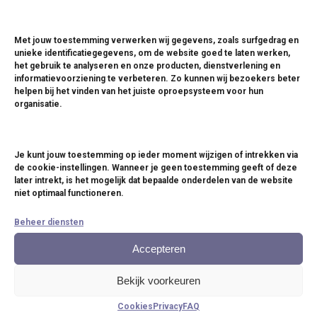
Kleur
Rood/zwart, zilver/zwart
Frequentie
FM 433MHz
Met jouw toestemming verwerken wij gegevens, zoals surfgedrag en
unieke identificatiegegevens, om de website goed te laten werken,
het gebruik te analyseren en onze producten, dienstverlening en
Batterij
3.7V / 320mA (Li-polymer)
informatievoorziening te verbeteren. Zo kunnen wij bezoekers beter
helpen bij het vinden van het juiste oproepsysteem voor hun
Alle Syscall button-transmitters en multi
organisatie.
Compatibiliteit
transmitters
Je kunt jouw toestemming op ieder moment wijzigen of intrekken via
Eigenschappen
de cookie-instellingen. Wanneer je geen toestemming geeft of deze
later intrekt, is het mogelijk dat bepaalde onderdelen van de website
Opladen via dockingstation
niet optimaal functioneren.
Batterij gaat langer mee
Beheer diensten
Slaat max. 450 cliënt-ID’s op
Gebruik van nummers en speciale tekens mogelijk
Accepteren
De pager kan worden geprogrammeerd en
geüpdatet via bijgeleverde software
Bekijk voorkeuren
Draadloos gegevens kopiëren
Cookies
Privacy
FAQ